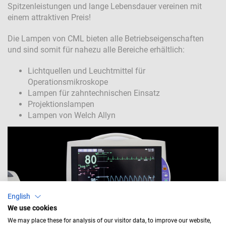
Spitzenleistungen und lange Lebensdauer vereinen mit
einem attraktiven Preis!
Die Lampen von CML bieten alle Betriebseigenschaften
und sind somit für nahezu alle Bereiche erhältlich:
Lichtquellen und Leuchtmittel für
Operationsmikroskope
Lampen für zahntechnischen Einsatz
Projektionslampen
Lampen von Welch Allyn
English
We use cookies
We may place these for analysis of our visitor data, to improve our website,