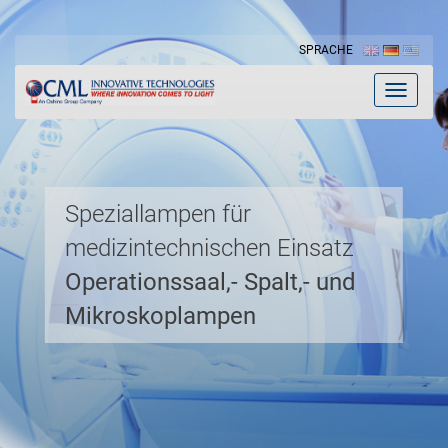
SPRACHE
Toggle
navigat
Speziallampen für
medizintechnischen Einsatz
Operationssaal,- Spalt,- und
Mikroskoplampen