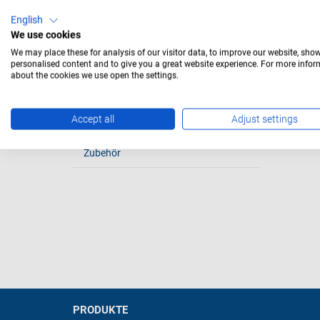
Flanschsockel
English
We use cookies
Quetschfuss
We may place these for analysis of our visitor data, to improve our website, sho
personalised content and to give you a great website experience. For more info
Rillensockel
about the cookies we use open the settings.
Bajonettsockel
Accept all
Adjust settings
Schraubsockel
Zubehör
PRODUKTE