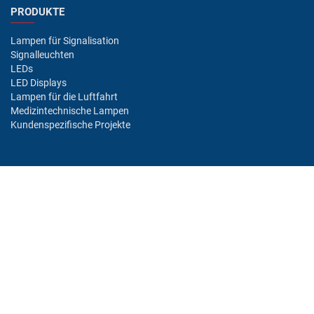
PRODUKTE
Lampen für Signalisation
Signalleuchten
LEDs
LED Displays
Lampen für die Luftfahrt
Medizintechnische Lampen
Kundenspezifische Projekte
BRANCHEN/MÄRKTE
Industrie
Luftfahrt
Bahn
Automobil
Bus
Medizin
Offshore
Unterhaltung