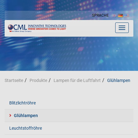
SPRACHE
Toggle
navigat
Startseite
Produkte
Lampen für die Luftfahrt
Glühlampen
Blitzlichtröhre
Glühlampen
Leuchtstoffröhre