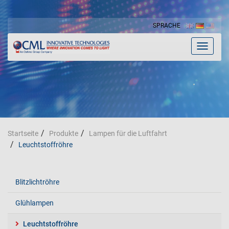
SPRACHE
Toggle
navigat
Startseite
Produkte
Lampen für die Luftfahrt
Leuchtstoffröhre
Blitzlichtröhre
Glühlampen
Leuchtstoffröhre