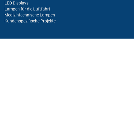
LED Displays
Lampen für die Luftfahrt
Medizintechnische Lampen
Kundenspezifische Projekte
BRANCHEN/MÄRKTE
Industrie
Luftfahrt
Bahn
Automobil
Bus
Medizin
Offshore
Unterhaltung
KONTAKT
CML TECHNOLOGIES GMBH & CO. KG
Philipp-Krämer-Ring 5
67098 Bad Dürkheim