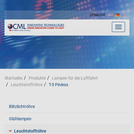
SPRACHE
Toggle
navigat
Startseite
Produkte
Lampen für die Luftfahrt
Leuchtstoffröhre
T-5 Pinless
Blitzlichtröhre
Glühlampen
Leuchtstoffröhre