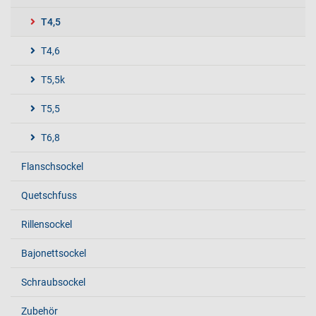
T4,5
T4,6
T5,5k
T5,5
T6,8
Flanschsockel
Quetschfuss
Rillensockel
Bajonettsockel
Schraubsockel
Zubehör