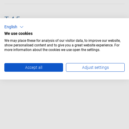
T 4,5
English
We use cookies
Glühlampen
We may place these for analysis of our visitor data, to improve our website,
show personalised content and to give you a great website experience. For
more information about the cookies we use open the settings.
Accept all
Adjust settings